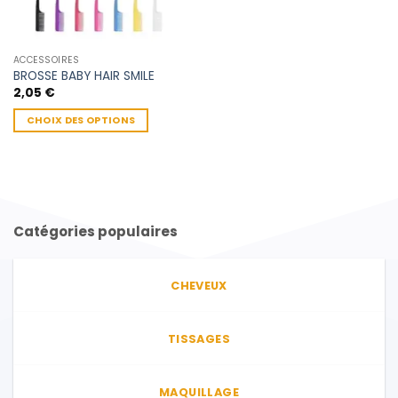
ACCESSOIRES
BROSSE BABY HAIR SMILE
2,05
€
CHOIX DES OPTIONS
Ce
produit
a
plusieurs
variations.
Catégories populaires
Les
options
peuvent
CHEVEUX
être
choisies
sur
TISSAGES
la
page
du
MAQUILLAGE