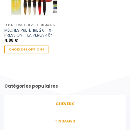
EXTENSIONS CHEVEUX HUMAINS
MÈCHES PRÉ-ÉTIRÉ 2X – X-
PRESSION – LA PERLA 46″
4,85
€
CHOIX DES OPTIONS
Ce
produit
a
plusieurs
variations.
Catégories populaires
Les
options
peuvent
CHEVEUX
être
choisies
sur
TISSAGES
la
page