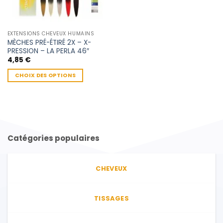
EXTENSIONS CHEVEUX HUMAINS
MÈCHES PRÉ-ÉTIRÉ 2X – X-
PRESSION – LA PERLA 46″
4,85
€
CHOIX DES OPTIONS
Ce
produit
a
plusieurs
variations.
Catégories populaires
Les
options
peuvent
CHEVEUX
être
choisies
sur
TISSAGES
la
page
du