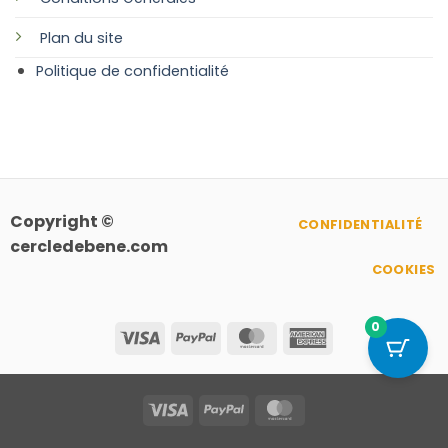
Plan
du site
Politique de confidentialité
Copyright ©
CONFIDENTIALITÉ
cercledebene.com
COOKIES
0
Visa
PayPal
MasterCard
American
Express
Visa
PayPal
MasterCard