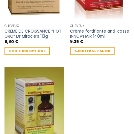
CHEVEUX
CHEVEUX
CRÈME DE CROISSANCE “HOT
Crème fortifiante anti-casse
GRO” Dr Miracle’s 113g
INNOV’HAIR 140ml
6,80
€
9,35
€
CHOIX DES OPTIONS
AJOUTER AU PANIER
Ce
produit
a
plusieurs
variations.
Les
options
peuvent
être
choisies
sur
la
page