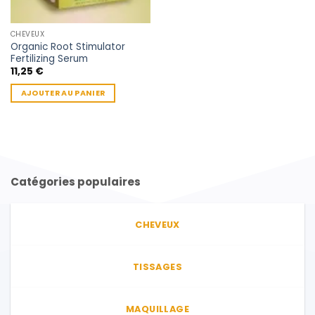
du
produit
CHEVEUX
Organic Root Stimulator
Fertilizing Serum
11,25
€
AJOUTER AU PANIER
Catégories populaires
CHEVEUX
TISSAGES
MAQUILLAGE