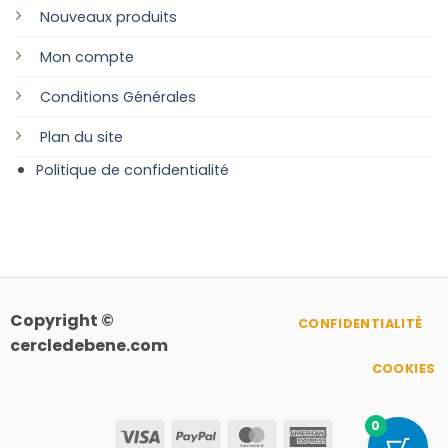
Nouveaux produits
Mon compte
Conditions Générales
Plan
du site
Politique de confidentialité
Copyright ©
CONFIDENTIALITÉ
cercledebene.com
COOKIES
0
Visa
PayPal
MasterCard
American