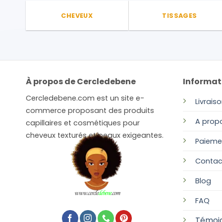
CHEVEUX
TISSAGES
À propos de Cercledebene
Informat
Cercledebene.com est un site e-
Livrais
commerce proposant des produits
A prop
capillaires et cosmétiques pour
cheveux texturés et peaux exigeantes.
Paieme
Contac
Blog
FAQ
Témoi