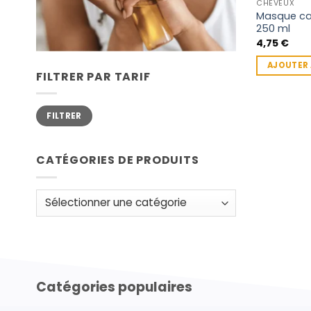
CHEVEUX
Masque cap
250 ml
4,75
€
AJOUTER 
FILTRER PAR TARIF
Prix
Prix
FILTRER
min
max
CATÉGORIES DE PRODUITS
Catégories populaires