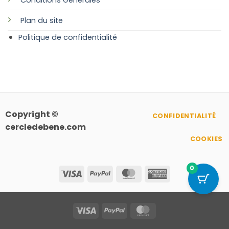
Plan
du site
Politique de confidentialité
Copyright ©
CONFIDENTIALITÉ
cercledebene.com
COOKIES
0
Visa
PayPal
MasterCard
American
Express
Visa
PayPal
MasterCard