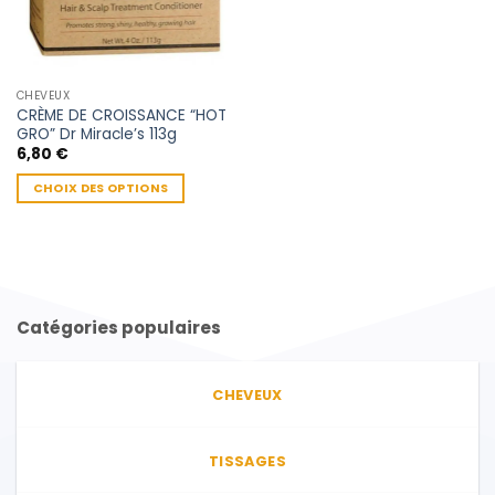
CHEVEUX
CRÈME DE CROISSANCE “HOT
GRO” Dr Miracle’s 113g
6,80
€
CHOIX DES OPTIONS
Ce
produit
a
plusieurs
variations.
Catégories populaires
Les
options
peuvent
CHEVEUX
être
choisies
sur
TISSAGES
la
page