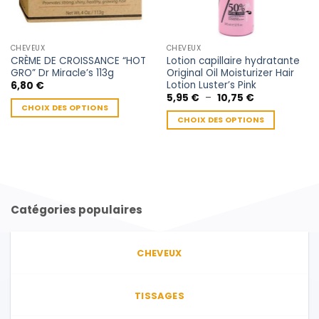
CHEVEUX
CHEVEUX
CRÈME DE CROISSANCE “HOT
Lotion capillaire hydratante
GRO” Dr Miracle’s 113g
Original Oil Moisturizer Hair
Lotion Luster’s Pink
6,80
€
Plage
5,95
€
–
10,75
€
de
CHOIX DES OPTIONS
prix :
CHOIX DES OPTIONS
Ce
5,95 €
à
Ce
produit
10,75 €
produit
a
a
plusieurs
plusieurs
variations.
variations.
Les
Catégories populaires
Les
options
options
peuvent
peuvent
être
CHEVEUX
être
choisies
choisies
sur
sur
la
TISSAGES
la
page
page
du