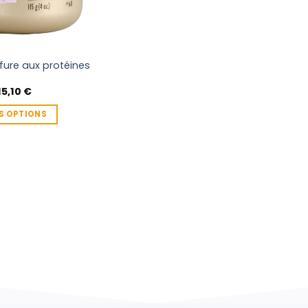
ffure aux protéines
Plage
15,10
€
de
prix :
S OPTIONS
11,95 €
à
15,10 €