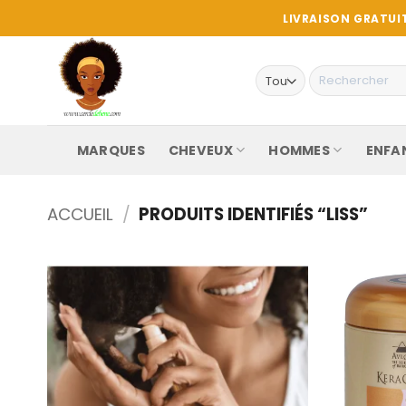
Passer
LIVRAISON GRATUIT
au
contenu
Recherche
pour :
MARQUES
CHEVEUX
HOMMES
ENFA
ACCUEIL
/
PRODUITS IDENTIFIÉS “LISS”