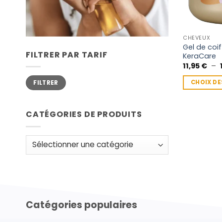
CHEVEUX
Gel de coi
FILTRER PAR TARIF
KeraCare
11,95
€
–
Prix
Prix
CHOIX DE
FILTRER
min
max
Ce
produit
CATÉGORIES DE PRODUITS
a
plusieurs
variations.
Les
options
peuvent
être
choisies
Catégories populaires
sur
la