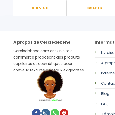
page
CHEVEUX
TISSAGES
du
produit
À propos de Cercledebene
Informat
Cercledebene.com est un site e-
Livrais
commerce proposant des produits
A prop
capillaires et cosmétiques pour
cheveux texturés et peaux exigeantes.
Paieme
Contac
Blog
FAQ
Témoi