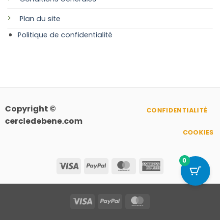
Plan
du site
Politique de confidentialité
Copyright ©
CONFIDENTIALITÉ
cercledebene.com
COOKIES
0
Visa
PayPal
MasterCard
American
Express
Visa
PayPal
MasterCard