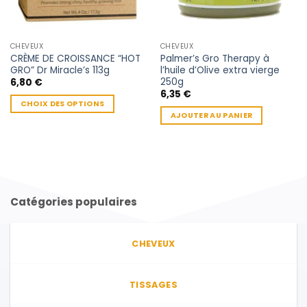
CHEVEUX
CHEVEUX
CRÈME DE CROISSANCE “HOT
Palmer’s Gro Therapy à
GRO” Dr Miracle’s 113g
l’huile d’Olive extra vierge
250g
6,80
€
6,35
€
CHOIX DES OPTIONS
AJOUTER AU PANIER
Ce
produit
a
plusieurs
variations.
Les
Catégories populaires
options
peuvent
être
CHEVEUX
choisies
sur
la
TISSAGES
page
du