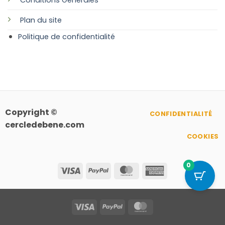
Plan
du site
Politique de confidentialité
Copyright ©
CONFIDENTIALITÉ
cercledebene.com
COOKIES
0
Visa
PayPal
MasterCard
American
Express
Visa
PayPal
MasterCard