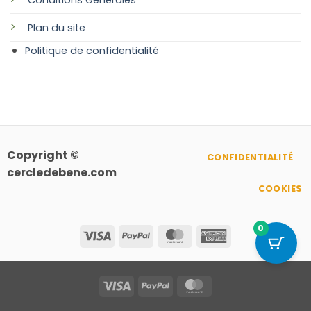
Plan
du site
Politique de confidentialité
Copyright ©
CONFIDENTIALITÉ
cercledebene.com
COOKIES
0
Visa
PayPal
MasterCard
American
Express
Visa
PayPal
MasterCard