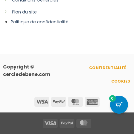
Plan
du site
Politique de confidentialité
Copyright ©
CONFIDENTIALITÉ
cercledebene.com
COOKIES
0
Visa
PayPal
MasterCard
American
Express
Visa
PayPal
MasterCard