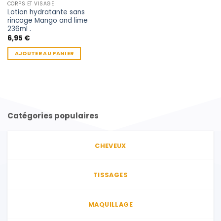
CORPS ET VISAGE
page
Lotion hydratante sans
du
rincage Mango and lime
produit
236ml .
6,95
€
AJOUTER AU PANIER
Catégories populaires
CHEVEUX
TISSAGES
MAQUILLAGE