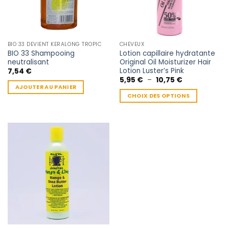
BIO 33 DEVIENT KERALONG TROPIC
CHEVEUX
BIO 33 Shampooing
Lotion capillaire hydratante
neutralisant
Original Oil Moisturizer Hair
Lotion Luster’s Pink
7,54
€
Plage
5,95
€
–
10,75
€
de
AJOUTER AU PANIER
prix :
CHOIX DES OPTIONS
5,95 €
à
Ce
10,75 €
produit
a
plusieurs
variations.
Les
options
peuvent
être
choisies
sur
la