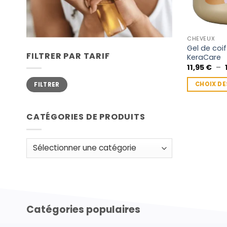
CHEVEUX
Gel de coi
FILTRER PAR TARIF
KeraCare
11,95
€
–
Prix
Prix
CHOIX DE
FILTRER
min
max
Ce
produit
CATÉGORIES DE PRODUITS
a
plusieurs
variations.
Les
options
peuvent
être
choisies
Catégories populaires
sur
la