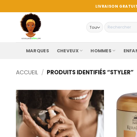
Passer
LIVRAISON GRATUIT
au
contenu
Recherche
pour :
MARQUES
CHEVEUX
HOMMES
ENFA
ACCUEIL
/
PRODUITS IDENTIFIÉS “STYLER”