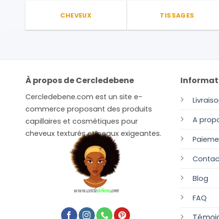
page
CHEVEUX
TISSAGES
du
produit
À propos de Cercledebene
Informat
Cercledebene.com est un site e-
Livrais
commerce proposant des produits
A prop
capillaires et cosmétiques pour
cheveux texturés et peaux exigeantes.
Paieme
Contac
Blog
FAQ
Témoi