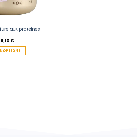
ffure aux protéines
Plage
15,10
€
de
prix :
S OPTIONS
11,95 €
à
15,10 €