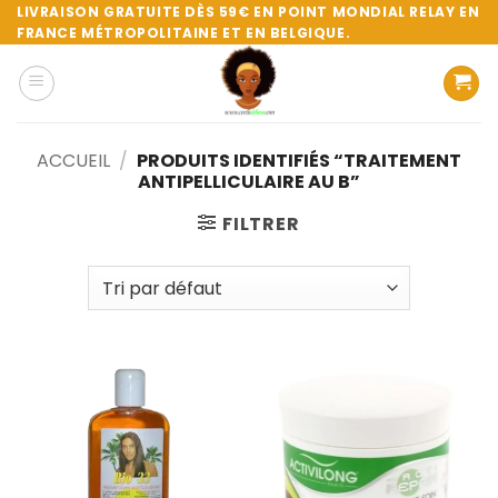
Passer
LIVRAISON GRATUITE DÈS 59€ EN POINT MONDIAL RELAY EN
FRANCE MÉTROPOLITAINE ET EN BELGIQUE.
au
contenu
ACCUEIL
/
PRODUITS IDENTIFIÉS “TRAITEMENT
ANTIPELLICULAIRE AU B”
FILTRER