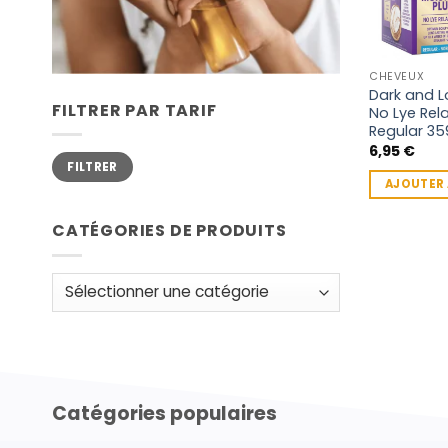
CHEVEUX
Dark and L
FILTRER PAR TARIF
No Lye Rel
Regular 35
6,95
€
Prix
Prix
FILTRER
min
max
AJOUTER 
CATÉGORIES DE PRODUITS
Catégories populaires