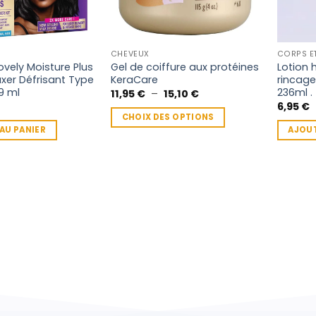
CHEVEUX
CORPS E
ovely Moisture Plus
Gel de coiffure aux protéines
Lotion 
axer Défrisant Type
KeraCare
rincag
9 ml
236ml .
Plage
11,95
€
–
15,10
€
de
6,95
€
prix :
CHOIX DES OPTIONS
11,95 €
AU PANIER
AJOUT
à
Ce
15,10 €
produit
a
plusieurs
variations.
Les
options
peuvent
être
choisies
sur
la