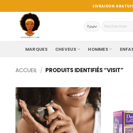
Passer
LIVRAISON GRATUIT
au
contenu
Recherche
pour :
MARQUES
CHEVEUX
HOMMES
ENFA
ACCUEIL
/
PRODUITS IDENTIFIÉS “VISIT”