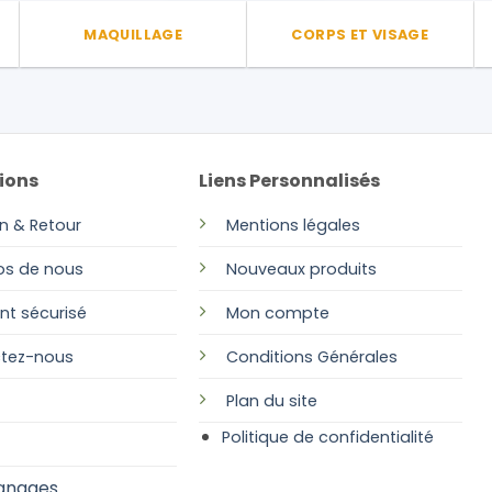
page
MAQUILLAGE
CORPS ET VISAGE
du
produit
ions
Liens Personnalisés
on & Retour
Mentions légales
os de nous
Nouveaux produits
nt sécurisé
Mon compte
tez-nous
Conditions Générales
Plan
du site
Politique de confidentialité
gnages