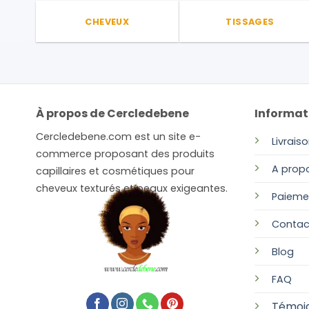
CHEVEUX
TISSAGES
À propos de Cercledebene
Informat
Cercledebene.com est un site e-
Livrais
commerce proposant des produits
A prop
capillaires et cosmétiques pour
cheveux texturés et peaux exigeantes.
Paieme
Contac
Blog
FAQ
Témoi