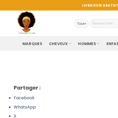
Passer
LIVRAISON GRATUIT
au
contenu
Recherche
pour :
MARQUES
CHEVEUX
HOMMES
ENFA
Partager :
Facebook
WhatsApp
X