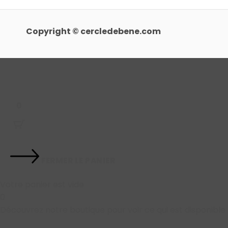
Copyright © cercledebene.com
0
FERMER LE PANIER
Votre panier est vide
0
Découvrez notre boutique pour voir ce qui est disponible