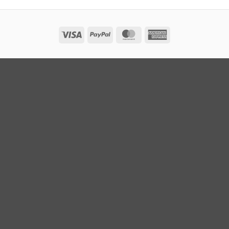
Visa
PayPal
MasterCard
American
Express