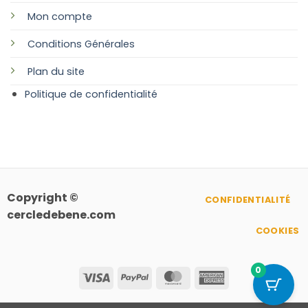
Mon compte
Conditions Générales
Plan
du site
Politique de confidentialité
Copyright ©
CONFIDENTIALITÉ
cercledebene.com
COOKIES
0
Visa
PayPal
MasterCard
American
Express