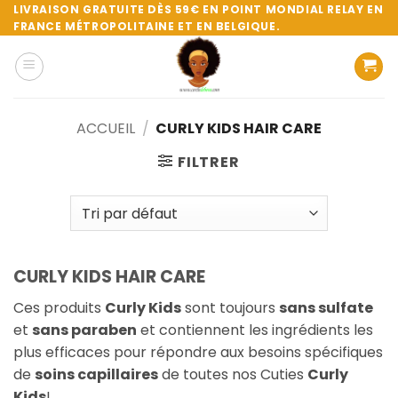
Passer
LIVRAISON GRATUITE DÈS 59€ EN POINT MONDIAL RELAY EN
FRANCE MÉTROPOLITAINE ET EN BELGIQUE.
au
contenu
ACCUEIL
/
CURLY KIDS HAIR CARE
FILTRER
CURLY KIDS HAIR CARE
Ces produits
Curly Kids
sont toujours
sans sulfate
et
sans paraben
et contiennent les ingrédients les
plus efficaces pour répondre aux besoins spécifiques
de
soins capillaires
de toutes nos Cuties
Curly
Kids
!