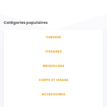
produit
a
plusieurs
variations.
Catégories populaires
Les
options
peuvent
CHEVEUX
être
choisies
sur
TISSAGES
la
page
du
MAQUILLAGE
produit
CORPS ET VISAGE
ACCESSOIRES