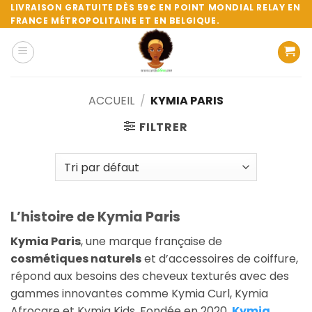
Passer
LIVRAISON GRATUITE DÈS 59€ EN POINT MONDIAL RELAY EN
FRANCE MÉTROPOLITAINE ET EN BELGIQUE.
au
contenu
ACCUEIL
/
KYMIA PARIS
FILTRER
L’histoire de Kymia Paris
Kymia Paris
, une marque française de
cosmétiques naturels
et d’accessoires de coiffure,
répond aux besoins des cheveux texturés avec des
gammes innovantes comme Kymia Curl, Kymia
Afrocare et Kymia Kids. Fondée en 2020,
Kymia