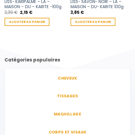
LISS- KARIPALME – LA –
LISS- SAVON- NOIR – LA –
MAISON – DU – KARITE -100g
MAISON – DU- KARITE 100g
Le
Le
2,39
€
2,15
€
3,85
€
prix
prix
initial
actuel
AJOUTER AU PANIER
AJOUTER AU PANIER
était :
est :
2,39 €.
2,15 €.
Catégories populaires
CHEVEUX
TISSAGES
MAQUILLAGE
CORPS ET VISAGE