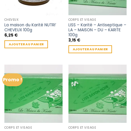
CHEVEUX
CORPS ET VISAGE
La maison du Karité NUTRI’
LISS – Karité – Antiseptique –
CHEVEUX 100g
LA – MAISON – DU – KARITE
100g
6,25
€
3,15
€
AJOUTER AU PANIER
AJOUTER AU PANIER
Promo !
CORPS ET VISAGE
CORPS ET VISAGE