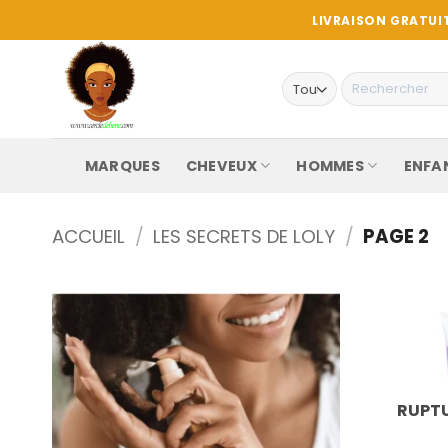
Passer
LIVRAISON GRATUIT
au
contenu
Recherche
pour :
MARQUES
CHEVEUX
HOMMES
ENFA
ACCUEIL
/
LES SECRETS DE LOLY
/
PAGE 2
RUPTU