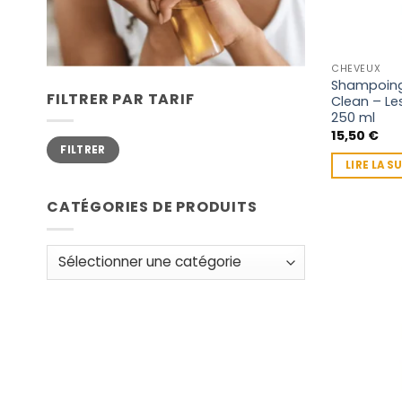
CHEVEUX
Shampoing
FILTRER PAR TARIF
Clean – Le
250 ml
15,50
€
Prix
Prix
FILTRER
min
max
LIRE LA S
CATÉGORIES DE PRODUITS