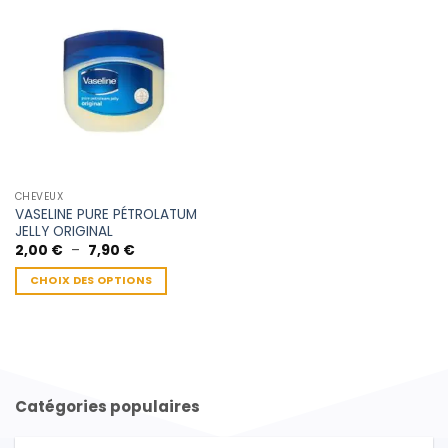
CHEVEUX
VASELINE PURE PÉTROLATUM
JELLY ORIGINAL
Plage
2,00
€
–
7,90
€
de
prix :
CHOIX DES OPTIONS
2,00 €
à
Ce
7,90 €
produit
a
plusieurs
variations.
Catégories populaires
Les
options