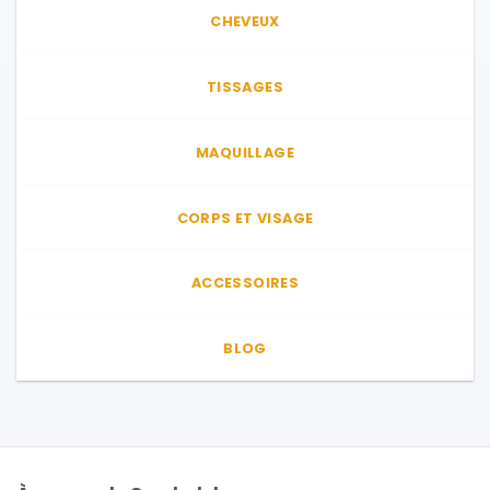
peuvent
CHEVEUX
être
choisies
sur
TISSAGES
la
page
du
MAQUILLAGE
produit
CORPS ET VISAGE
ACCESSOIRES
BLOG