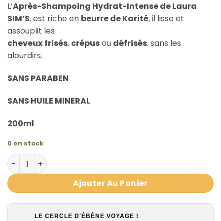
L’
Après-Shampoing Hydrat-Intense de Laura
SIM’S
, est riche en
beurre de Karité
, il lisse et
assouplit les
cheveux
frisés
,
crépus
ou
défrisés
. sans les
alourdirs.
SANS PARABEN
SANS HUILE MINERAL
200ml
0 en stock
quantité de Après-Shampoing Conditionner au beurre de
Ajouter Au Panier
LE CERCLE D'ÉBÈNE VOYAGE !