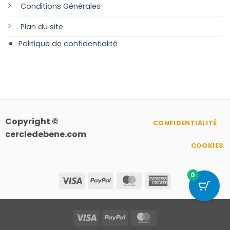
Conditions Générales
Plan
du site
Politique de confidentialité
Copyright ©
CONFIDENTIALITÉ
cercledebene.com
COOKIES
0
Visa
PayPal
MasterCard
American
Express
Visa
PayPal
MasterCard