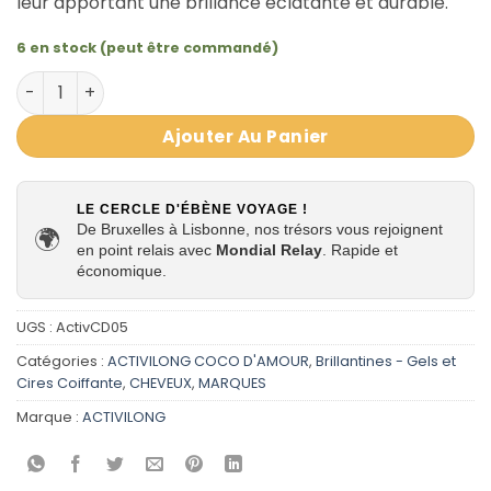
leur apportant une brillance éclatante et durable.
6 en stock (peut être commandé)
quantité de Billantine beaume Fondant - Coco d'Amour -
Ajouter Au Panier
LE CERCLE D'ÉBÈNE VOYAGE !
De Bruxelles à Lisbonne, nos trésors vous rejoignent
🌍
en point relais avec
Mondial Relay
. Rapide et
économique.
UGS :
ActivCD05
Catégories :
ACTIVILONG COCO D'AMOUR
,
Brillantines - Gels et
Cires Coiffante
,
CHEVEUX
,
MARQUES
Marque :
ACTIVILONG