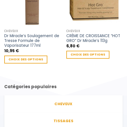
CHEVEUX
CHEVEUX
Dr Miracle’s Soulagement de
CRÈME DE CROISSANCE “HOT
Tresse Formule de
GRO” Dr Miracle’s 113g
Vaporisateur 177ml
6,80
€
10,95
€
CHOIX DES OPTIONS
CHOIX DES OPTIONS
Ce
Ce
produit
produit
a
a
plusieurs
plusieurs
variations.
Catégories populaires
variations.
Les
Les
options
options
peuvent
CHEVEUX
peuvent
être
être
choisies
choisies
sur
TISSAGES
sur
la