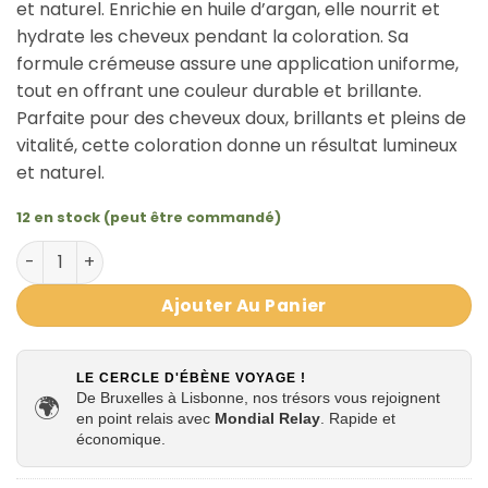
et naturel. Enrichie en huile d’argan, elle nourrit et
hydrate les cheveux pendant la coloration. Sa
formule crémeuse assure une application uniforme,
tout en offrant une couleur durable et brillante.
Parfaite pour des cheveux doux, brillants et pleins de
vitalité, cette coloration donne un résultat lumineux
et naturel.
12 en stock (peut être commandé)
quantité de Coloration Blond Doré Clair 9.23 – Creme of
Ajouter Au Panier
LE CERCLE D'ÉBÈNE VOYAGE !
De Bruxelles à Lisbonne, nos trésors vous rejoignent
🌍
en point relais avec
Mondial Relay
. Rapide et
économique.