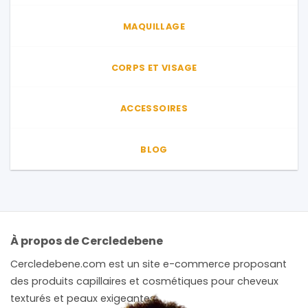
la
page
page
MAQUILLAGE
du
du
produit
produit
CORPS ET VISAGE
ACCESSOIRES
BLOG
À propos de Cercledebene
Cercledebene.com est un site e-commerce proposant
des produits capillaires et cosmétiques pour cheveux
texturés et peaux exigeantes.