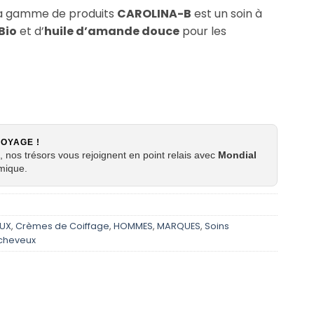
a gamme de produits
CAROLINA-B
est un soin à
Bio
et d’
huile d’amande douce
pour les
VOYAGE !
 nos trésors vous rejoignent en point relais avec
Mondial
mique.
UX
,
Crèmes de Coiffage
,
HOMMES
,
MARQUES
,
Soins
 cheveux