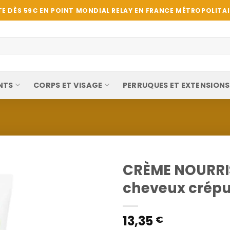
E DÈS 59€ EN POINT MONDIAL RELAY EN FRANCE MÉTROPOLITAIN
NTS
CORPS ET VISAGE
PERRUQUES ET EXTENSIONS
CRÈME NOURRI
cheveux crépus
13,35
€