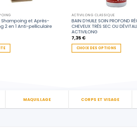
POING
ACTIVILONG CLASSIQUE
’s Shampoing et Après-
BAIN D’HUILE SOIN PROFOND R
2 en 1 Anti-pelliculaire
CHEVEUX TRÈS SEC OU DÉVITAL
ACTIVILONG
7,35
€
ITE
CHOIX DES OPTIONS
Ce
produit
a
plusieurs
variations.
Les
options
MAQUILLAGE
CORPS ET VISAGE
peuvent
être
choisies
sur
la