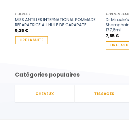
CHEVEUX
APRÈS-SHAM
MISS ANTILLES INTERNATIONAL POMMADE
Dr Miracle
REPARATRICE A L’HUILE DE CARAPATE
Shamphoing 
177,6ml
5,35
€
7,55
€
LIRE LA SUITE
LIRE LA SU
Catégories populaires
CHEVEUX
TISSAGES