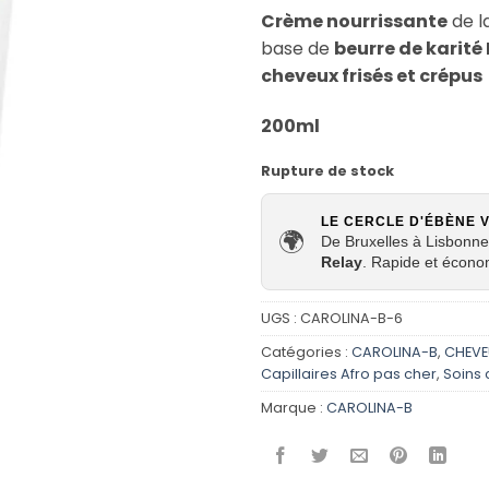
Crème nourrissante
de l
base de
beurre de karité 
cheveux frisés et crépus
200ml
Rupture de stock
LE CERCLE D'ÉBÈNE 
🌍
De Bruxelles à Lisbonne,
Relay
. Rapide et écono
UGS :
CAROLINA-B-6
Catégories :
CAROLINA-B
,
CHEVE
Capillaires Afro pas cher
,
Soins
Marque :
CAROLINA-B