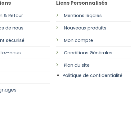
ions
Liens Personnalisés
page
du
on & Retour
Mentions légales
produit
os de nous
Nouveaux produits
nt sécurisé
Mon compte
tez-nous
Conditions Générales
Plan
du site
Politique de confidentialité
gnages