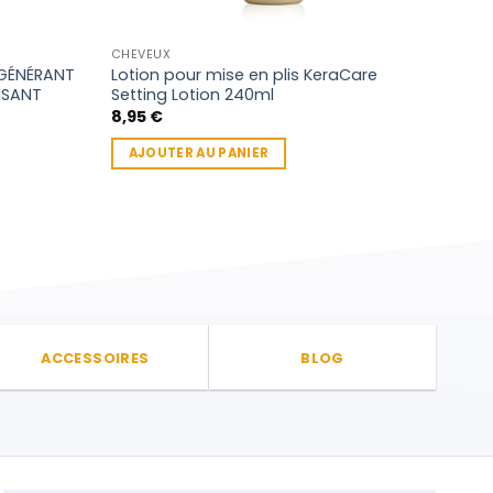
CHEVEUX
CHEV
ÉGÉNÉRANT
Lotion pour mise en plis KeraCare
Ker
ISANT
Setting Lotion 240ml
Hydr
8,95
€
10,
AJOUTER AU PANIER
AJ
ACCESSOIRES
BLOG