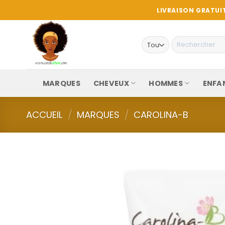
Passer
LIVRAISON GRATUIT
au
contenu
Recherche
pour :
MARQUES
CHEVEUX
HOMMES
ENFA
ACCUEIL
/
MARQUES
/
CAROLINA-B