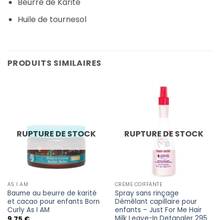
Beurre de Karité
Huile de tournesol
PRODUITS SIMILAIRES
RUPTURE DE STOCK
RUPTURE DE STOCK
AS I AM
CRÈME COIFFANTE
Baume au beurre de karité
Spray sans rinçage
et cacao pour enfants Born
Démêlant capillaire pour
Curly As I AM
enfants – Just For Me Hair
Milk Leave-In Detangler 295
9,75
€