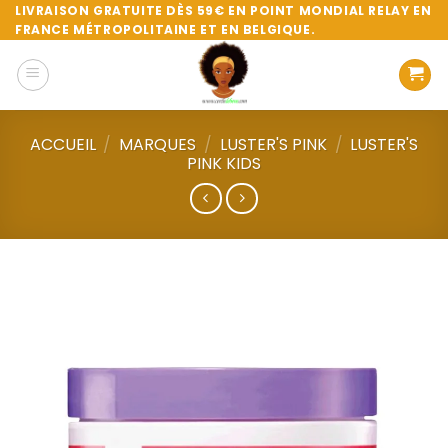
Passer
LIVRAISON GRATUITE DÈS 59€ EN POINT MONDIAL RELAY EN
FRANCE MÉTROPOLITAINE ET EN BELGIQUE.
au
contenu
ACCUEIL
/
MARQUES
/
LUSTER'S PINK
/
LUSTER'S
PINK KIDS