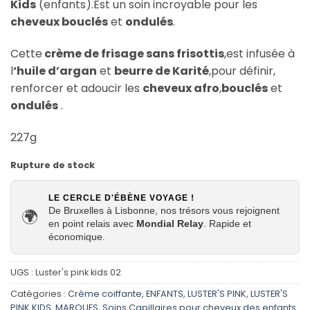
Kids
(enfants).Est un soin incroyable pour les
cheveux bouclés
et
ondulés
.
Cette
crème de frisage sans frisottis
,est infusée à
l
‘huile d’argan
et
beurre de Karité
,pour définir,
renforcer et adoucir les
cheveux afro
,
bouclés
et
ondulés
.
227g
Rupture de stock
LE CERCLE D'ÉBÈNE VOYAGE !
De Bruxelles à Lisbonne, nos trésors vous rejoignent
🌍
en point relais avec
Mondial Relay
. Rapide et
économique.
UGS :
Luster's pink kids 02
Catégories :
Crème coiffante
,
ENFANTS
,
LUSTER'S PINK
,
LUSTER'S
PINK KIDS
,
MARQUES
,
Soins Capillaires pour cheveux des enfants