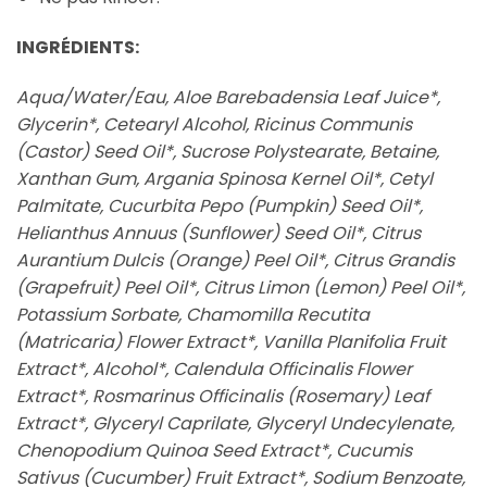
INGRÉDIENTS:
Aqua/Water/Eau, Aloe Barebadensia Leaf Juice*,
Glycerin*, Cetearyl Alcohol, Ricinus Communis
(Castor) Seed Oil*, Sucrose Polystearate, Betaine,
Xanthan Gum, Argania Spinosa Kernel Oil*, Cetyl
Palmitate, Cucurbita Pepo (Pumpkin) Seed Oil*,
Helianthus Annuus (Sunflower) Seed Oil*, Citrus
Aurantium Dulcis (Orange) Peel Oil*, Citrus Grandis
(Grapefruit) Peel Oil*, Citrus Limon (Lemon) Peel Oil*,
Potassium Sorbate, Chamomilla Recutita
(Matricaria) Flower Extract*, Vanilla Planifolia Fruit
Extract*, Alcohol*, Calendula Officinalis Flower
Extract*, Rosmarinus Officinalis (Rosemary) Leaf
Extract*, Glyceryl Caprilate, Glyceryl Undecylenate,
Chenopodium Quinoa Seed Extract*, Cucumis
Sativus (Cucumber) Fruit Extract*, Sodium Benzoate,