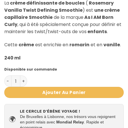
La
crème définissante de boucles
(
Rosemary
Vanilla Twist Defining Smoothie
) est
une crème
capillaire
Smoothie
de la marque
As I AM Born
Curly
, qui à été spécialement conçue pour définir et
maintenir les twist/twist-outs de vos
enfants
.
Cette
crème
est enrichie en
romarin
et en
vanille
.
240 ml
Disponible sur commande
quantité de Crème Définissante de Boucles pour enfants
Ajouter Au Panier
LE CERCLE D'ÉBÈNE VOYAGE !
De Bruxelles à Lisbonne, nos trésors vous rejoignent
🌍
en point relais avec
Mondial Relay
. Rapide et
économique.