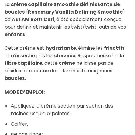
La
crème capillaire Smoothie définissante de
boucles
(
Rosemary Vanilla Defining Smoothie
)
de
As I AM Born Curl
, à été spécialement conçue
pour définir et maintenir les twist/twist-outs de vos
enfants
.
Cette crème est
hydratante
, élimine les
frisottis
et n’assèche pas les
cheveux
. Respectueuse de la
fibre capillaire
, cette
crème
ne laisse pas de
résidus et redonne de la luminosité aux jeunes
boucles.
MODE D’EMPLOI:
Appliquez la crème section par section des
racines jusqu’aux pointes.
Coiffer.
Ne pas Rincer.