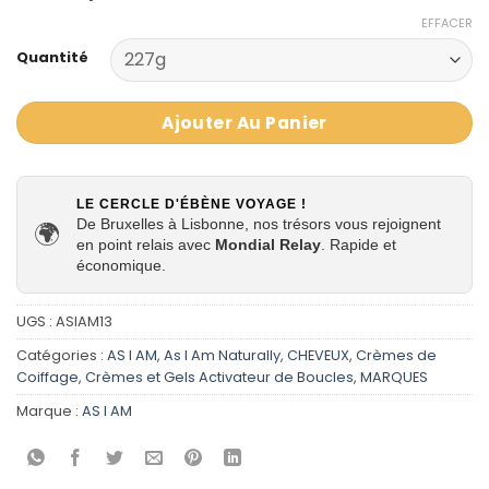
EFFACER
Quantité
Ajouter Au Panier
LE CERCLE D'ÉBÈNE VOYAGE !
De Bruxelles à Lisbonne, nos trésors vous rejoignent
🌍
en point relais avec
Mondial Relay
. Rapide et
économique.
UGS :
ASIAM13
Catégories :
AS I AM
,
As I Am Naturally
,
CHEVEUX
,
Crèmes de
Coiffage
,
Crèmes et Gels Activateur de Boucles
,
MARQUES
Marque :
AS I AM