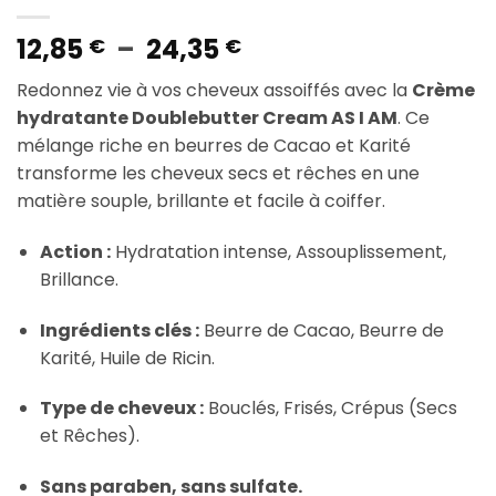
Plage
12,85
–
24,35
€
€
de
Redonnez vie à vos cheveux assoiffés avec la
Crème
prix :
hydratante Doublebutter Cream AS I AM
. Ce
12,85 €
mélange riche en beurres de Cacao et Karité
à
transforme les cheveux secs et rêches en une
24,35 €
matière souple, brillante et facile à coiffer.
Action :
Hydratation intense, Assouplissement,
Brillance.
Ingrédients clés :
Beurre de Cacao, Beurre de
Karité, Huile de Ricin.
Type de cheveux :
Bouclés, Frisés, Crépus (Secs
et Rêches).
Sans paraben, sans sulfate.