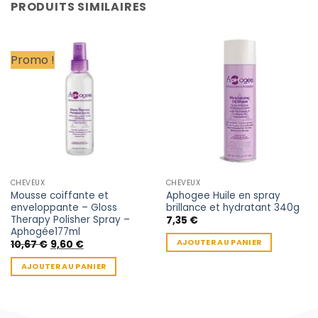
PRODUITS SIMILAIRES
Promo !
CHEVEUX
CHEVEUX
Mousse coiffante et
Aphogee Huile en spray
enveloppante – Gloss
brillance et hydratant 340g
Therapy Polisher Spray –
7,35
€
Aphogée177ml
AJOUTER AU PANIER
Le
Le
10,67
€
9,60
€
prix
prix
initial
actuel
AJOUTER AU PANIER
était :
est :
10,67 €.
9,60 €.