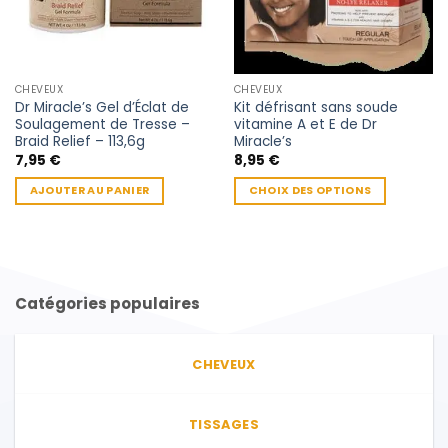
CHEVEUX
CHEVEUX
Dr Miracle’s Gel d’Éclat de
Kit défrisant sans soude
Soulagement de Tresse –
vitamine A et E de Dr
Braid Relief – 113,6g
Miracle’s
7,95
€
8,95
€
AJOUTER AU PANIER
CHOIX DES OPTIONS
Ce
produit
a
plusieurs
variations.
Catégories populaires
Les
options
peuvent
CHEVEUX
être
choisies
sur
TISSAGES
la