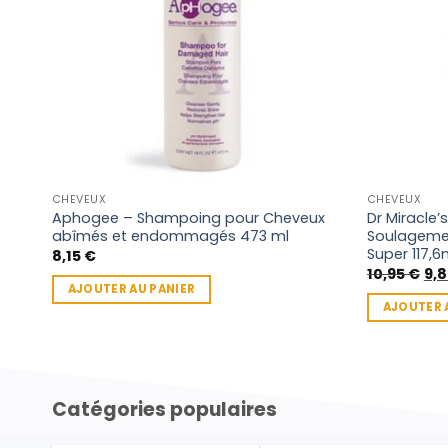
CHEVEUX
CHEVEUX
Aphogee – Shampoing pour Cheveux
Dr Miracle’
abîmés et endommagés 473 ml
Soulageme
Super 117,6
8,15
€
Le
10,95
€
9,
prix
AJOUTER AU PANIER
init
AJOUTER 
étai
10,
Catégories populaires