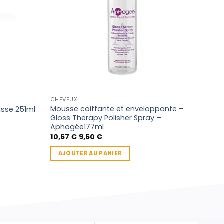
CHEVEUX
CHEV
Mousse coiffante et enveloppante –
sse 251ml
Dark
Gloss Therapy Polisher Spray –
4,15
Aphogée177ml
Le
Le
AJ
10,67
€
9,60
€
prix
prix
initial
actuel
AJOUTER AU PANIER
était :
est :
10,67 €.
9,60 €.