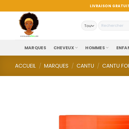
Passer
LIVRAISON GRATUIT
au
contenu
Recherche
pour :
MARQUES
CHEVEUX
HOMMES
ENFA
ACCUEIL
/
MARQUES
/
CANTU
/
CANTU FO