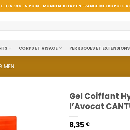
E DÈS 59€ EN POINT MONDIAL RELAY EN FRANCE MÉTROPOLITAIN
NTS
CORPS ET VISAGE
PERRUQUES ET EXTENSIONS
R MEN
Gel Coiffant 
l’Avocat CANT
8,35
€