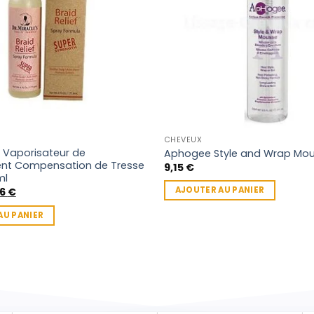
CHEVEUX
s Vaporisateur de
Aphogee Style and Wrap Mou
nt Compensation de Tresse
9,15
€
ml
Le
AJOUTER AU PANIER
86
€
prix
ial
actuel
AU PANIER
t :
est :
95 €.
9,86 €.