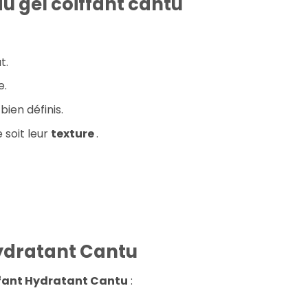
u gel coiffant cantu
t.
e.
ien définis.
 soit leur
texture
.
Hydratant Cantu
ffant Hydratant Cantu
: