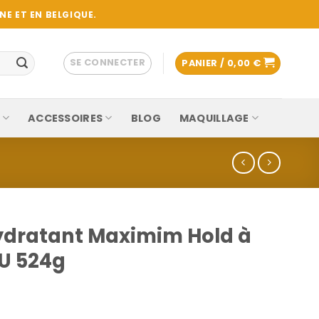
E ET EN BELGIQUE.
SE CONNECTER
PANIER /
0,00
€
ACCESSOIRES
BLOG
MAQUILLAGE
Hydratant Maximim Hold à
U 524g