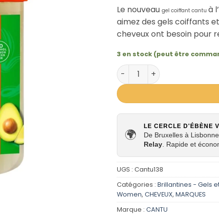
Le nouveau
à l’
gel coiffant cantu
aimez des gels coiffants e
cheveux ont besoin pour r
3 en stock (peut être comma
quantité de Gel Coiffant 
LE CERCLE D'ÉBÈNE 
🌍
De Bruxelles à Lisbonne,
Relay
. Rapide et écono
UGS :
Cantu138
Catégories :
Brillantines - Gels e
Women
,
CHEVEUX
,
MARQUES
Marque :
CANTU