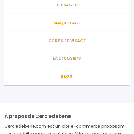
TISSAGES
la
page
du
MAQUILLAGE
produit
CORPS ET VISAGE
ACCESSOIRES
BLOG
À propos de Cercledebene
Cercledebene.com est un site e-commerce proposant
des produits capillaires et cosmétiques pour cheveux