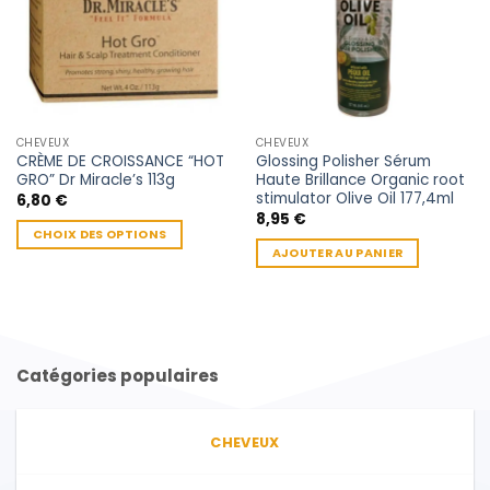
CHEVEUX
CHEVEUX
CRÈME DE CROISSANCE “HOT
Glossing Polisher Sérum
GRO” Dr Miracle’s 113g
Haute Brillance Organic root
stimulator Olive Oil 177,4ml
6,80
€
8,95
€
CHOIX DES OPTIONS
AJOUTER AU PANIER
Ce
produit
a
plusieurs
variations.
Les
Catégories populaires
options
peuvent
être
CHEVEUX
choisies
sur