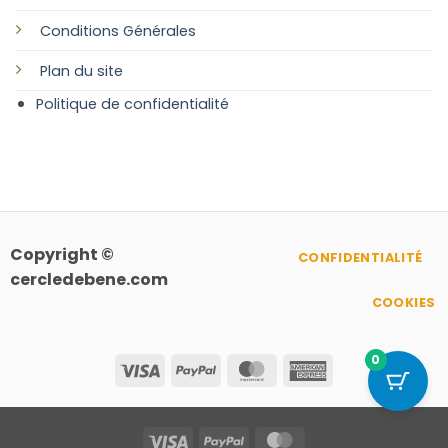
Conditions Générales
Plan
du site
Politique de confidentialité
Copyright ©
CONFIDENTIALITÉ
cercledebene.com
COOKIES
0
Visa
PayPal
MasterCard
American
Express
Visa
PayPal
MasterCard