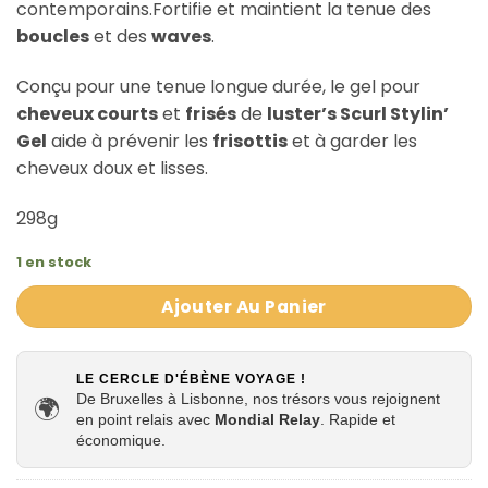
contemporains.Fortifie et maintient la tenue des
boucles
et des
waves
.
Conçu pour une tenue longue durée, le gel pour
cheveux courts
et
frisés
de
luster’s Scurl Stylin’
Gel
aide à prévenir les
frisottis
et à garder les
cheveux doux et lisses.
298g
1 en stock
Ajouter Au Panier
LE CERCLE D'ÉBÈNE VOYAGE !
De Bruxelles à Lisbonne, nos trésors vous rejoignent
🌍
en point relais avec
Mondial Relay
. Rapide et
économique.