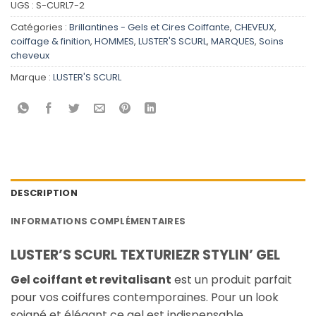
UGS :
S-CURL7-2
Catégories :
Brillantines - Gels et Cires Coiffante
,
CHEVEUX
,
coiffage & finition
,
HOMMES
,
LUSTER'S SCURL
,
MARQUES
,
Soins
cheveux
Marque :
LUSTER'S SCURL
DESCRIPTION
INFORMATIONS COMPLÉMENTAIRES
LUSTER’S SCURL TEXTURIEZR STYLIN’ GEL
Gel coiffant et revitalisant
est un produit parfait
pour vos coiffures contemporaines. Pour un look
soigné et élégant ce gel est indispensable.