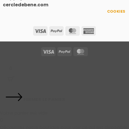
cercledebene.com
COOKIES
Visa
PayPal
MasterCard
American
Express
Visa
PayPal
MasterCard
0
FERMER LE PANIER
Votre panier est vide
0
Découvrez notre boutique pour voir ce qui est disponible