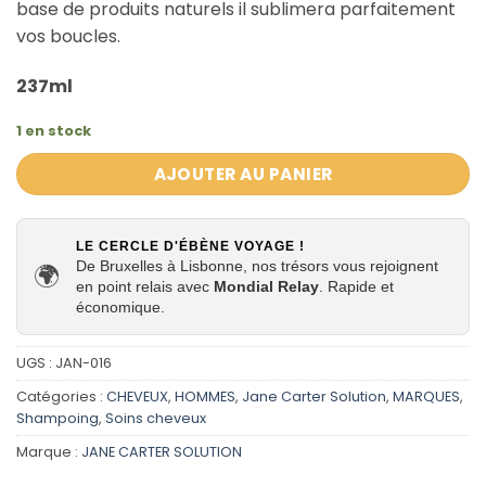
base de produits naturels il sublimera parfaitement
vos boucles.
237ml
1 en stock
AJOUTER AU PANIER
LE CERCLE D'ÉBÈNE VOYAGE !
De Bruxelles à Lisbonne, nos trésors vous rejoignent
🌍
en point relais avec
Mondial Relay
. Rapide et
économique.
UGS :
JAN-016
Catégories :
CHEVEUX
,
HOMMES
,
Jane Carter Solution
,
MARQUES
,
Shampoing
,
Soins cheveux
Marque :
JANE CARTER SOLUTION