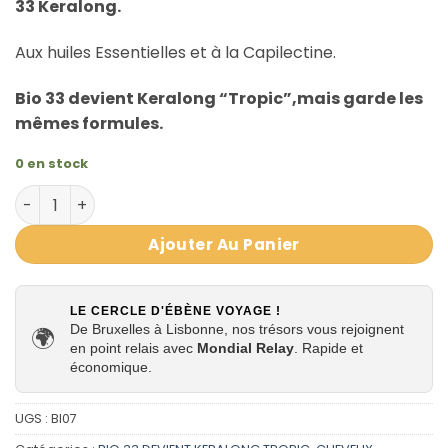
33 Keralong.
Aux huiles Essentielles et à la Capilectine.
Bio 33 devient Keralong “Tropic”,mais garde les
mêmes formules.
0 en stock
quantité de Lotion Croissance Hair Tonic à la Capilectin
Ajouter Au Panier
LE CERCLE D'ÉBÈNE VOYAGE !
De Bruxelles à Lisbonne, nos trésors vous rejoignent
🌍
en point relais avec
Mondial Relay
. Rapide et
économique.
UGS :
BI07