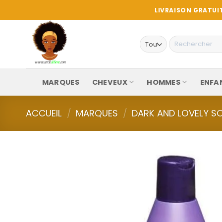
Passer
LIVRAISON GRATUIT
au
contenu
Recherche
pour :
MARQUES
CHEVEUX
HOMMES
ENFA
ACCUEIL
/
MARQUES
/
DARK AND LOVELY S