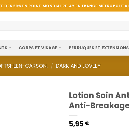
E DÈS 59€ EN POINT MONDIAL RELAY EN FRANCE MÉTROPOLITAIN
NTS
CORPS ET VISAGE
PERRUQUES ET EXTENSIONS
OFTSHEEN-CARSON.
/
DARK AND LOVELY
Lotion Soin An
Anti-Breakage 
5,95
€