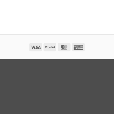
Visa
PayPal
MasterCard
American
Express