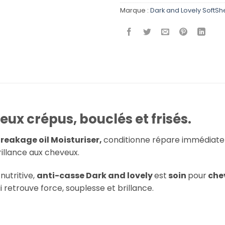
Marque :
Dark and Lovely SoftS
ux crépus, bouclés et frisés.
reakage oil Moisturiser,
conditionne répare immédiat
illance aux cheveux.
nutritive,
anti-casse Dark and lovely
est
soin
pour
che
i retrouve force, souplesse et brillance.