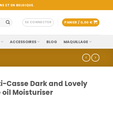
E ET EN BELGIQUE.
SE CONNECTER
PANIER /
0,00
€
ACCESSOIRES
BLOG
MAQUILLAGE
ti-Casse Dark and Lovely
oil Moisturiser