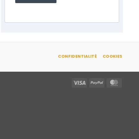
CONFIDENTIALITÉ
COOKIES
Visa
PayPal
MasterC