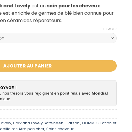
k and Lovely
est un
soin pour les cheveux
le est enrichie de germes de blé bien connue pour
t en céramides réparateurs.
EFFACER
ti-Casse Dark and Lovely Anti-Breakage oil Moisturiser
AJOUTER AU PANIER
VOYAGE !
 nos trésors vous rejoignent en point relais avec
Mondial
mique.
Lovely
,
Dark and Lovely SoftSheen-Carson.
,
HOMMES
,
Lotion et
apillaires Afro pas cher
,
Soins cheveux