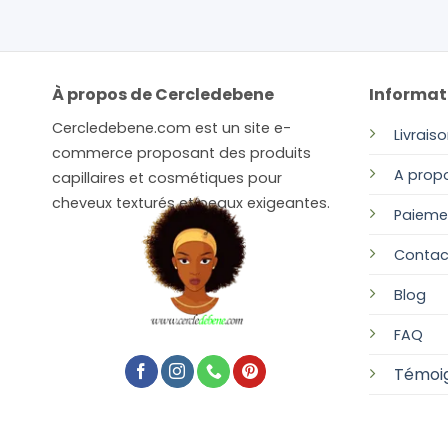
choisies
sur
la
page
du
À propos de Cercledebene
Informat
produit
Cercledebene.com est un site e-
Livrais
commerce proposant des produits
A prop
capillaires et cosmétiques pour
cheveux texturés et peaux exigeantes.
Paieme
Contac
Blog
FAQ
Témoi