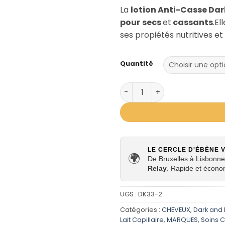
La
lotion Anti-Casse Dar
pour
secs
et
cassants
.El
ses propiétés nutritives e
Quantité
quantité de Lotion Soin An
LE CERCLE D'ÉBÈNE 
🌍
De Bruxelles à Lisbonne,
Relay
. Rapide et écono
UGS :
DK33-2
Catégories :
CHEVEUX
,
Dark and 
Lait Capillaire
,
MARQUES
,
Soins C