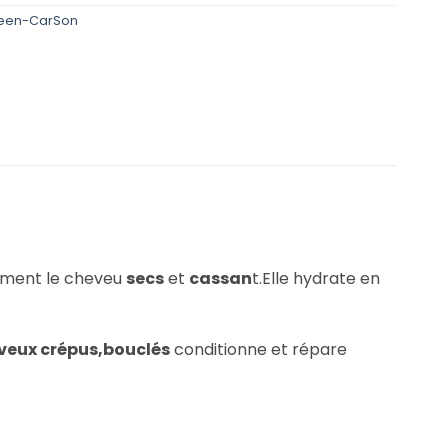
heen-CarSon
ement le cheveu
secs
et
cassan
t.Elle hydrate en
veux crépus,bouclés
conditionne et répare