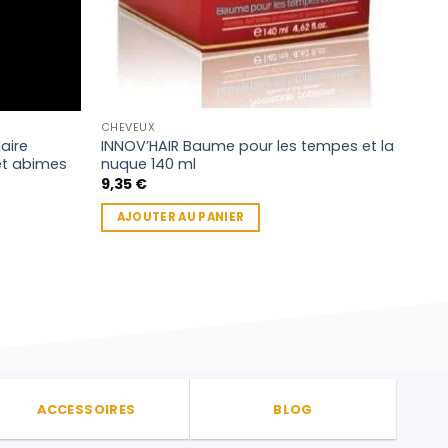
CHEVEUX
CHEV
aire
INNOV’HAIR Baume pour les tempes et la
Crèm
et abimes
nuque 140 ml
Orga
9,35
€
7,8
AJOUTER AU PANIER
AJ
ACCESSOIRES
BLOG