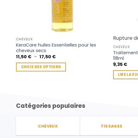
Rupture d
CHEVEUX
KeraCare huiles Essentielles pour les
CHEVEUX
cheveux secs
Traitement
Plage
11,50
€
–
17,50
€
118ml
de
9,35
€
prix :
CHOIX DES OPTIONS
11,50 €
à
Ce
LIRE LA SU
17,50 €
produit
a
plusieurs
variations.
Catégories populaires
Les
options
peuvent
CHEVEUX
TISSAGES
être