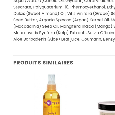
Aqua (Water) ,Canola Oil, Glycerin, Ceteryl alcho
Stearate, Polyquaterium-10, Phernoxyethanol, Ethy
Dulcis (Sweet Almond) Oil, Vitis Vinifera (Grape) S
Seed Butter, Argania Spinosa (Argan) Kernel Oil, 
(Macadamia) Seed Oil, Mangifera Indica (Mango) SD
Macrocystis Pyrifera (Kelp) Extract , Salvia Officina
Aloe Barbadenis (Aloe) Leaf juice, Coumarin, Benzy
PRODUITS SIMILAIRES