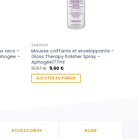
CHEVEUX
APH
x secs –
Mousse coiffante et enveloppante –
Apho
phogée –
Gloss Therapy Polisher Spray –
237
Aphogée177ml
10,
Le
Le
10,67
€
9,60
€
prix
prix
AJ
initial
actuel
AJOUTER AU PANIER
était :
est :
10,67 €.
9,60 €.
ACCESSOIRES
BLOG