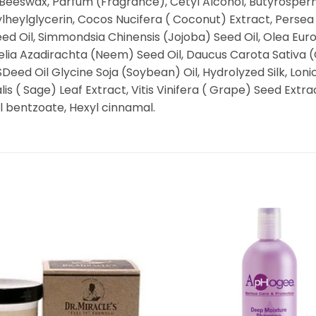
l, Beeswax, Parfum (Fragrance), Cetyl Alcohol, Butyrosper
lheylglycerin, Cocos Nucifera ( Coconut) Extract, Perse
eed Oil, Simmondsia Chinensis (Jojoba) Seed Oil, Olea Euro
Melia Azadirachta (Neem) Seed Oil, Daucus Carota Sativa 
eed Oil Glycine Soja (Soybean) Oil, Hydrolyzed Silk, Loni
lis ( Sage) Leaf Extract, Vitis Vinifera ( Grape) Seed Extrac
l bentzoate, Hexyl cinnamal.