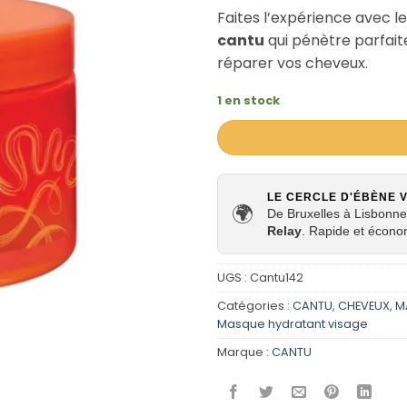
Faites l’expérience avec l
cantu
qui pénètre parfaite
réparer vos cheveux.
1 en stock
LE CERCLE D'ÉBÈNE 
🌍
De Bruxelles à Lisbonne,
Relay
. Rapide et écono
UGS :
Cantu142
Catégories :
CANTU
,
CHEVEUX
,
M
Masque hydratant visage
Marque :
CANTU