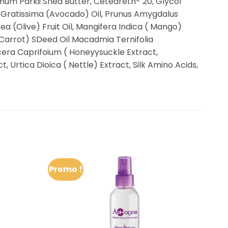
mum Parkii Shea Butter, Ceteareth- 20, Glycol
a Gratissima (Avocado) Oil, Prunus Amygdalus
ea (Olive) Fruit Oil, Mangifera Indica ( Mango)
(Carrot) SDeed Oil Macadmia Ternifolia
cera Caprifoium ( Honeyysuckle Extract,
t, Urtica Dioica ( Nettle) Extract, Silk Amino Acids,
Promo !