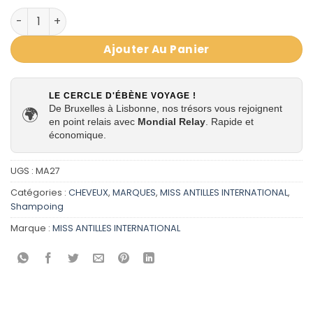
quantité de MISS ANTILLES INTERNATIONAL SHAMPOING HI
Ajouter Au Panier
LE CERCLE D'ÉBÈNE VOYAGE !
De Bruxelles à Lisbonne, nos trésors vous rejoignent
🌍
en point relais avec
Mondial Relay
. Rapide et
économique.
UGS :
MA27
Catégories :
CHEVEUX
,
MARQUES
,
MISS ANTILLES INTERNATIONAL
,
Shampoing
Marque :
MISS ANTILLES INTERNATIONAL