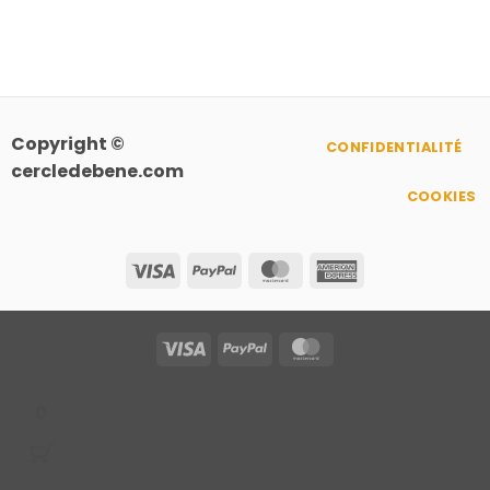
Copyright ©
CONFIDENTIALITÉ
cercledebene.com
COOKIES
Visa
PayPal
MasterCard
American
Express
Visa
PayPal
MasterCard
0