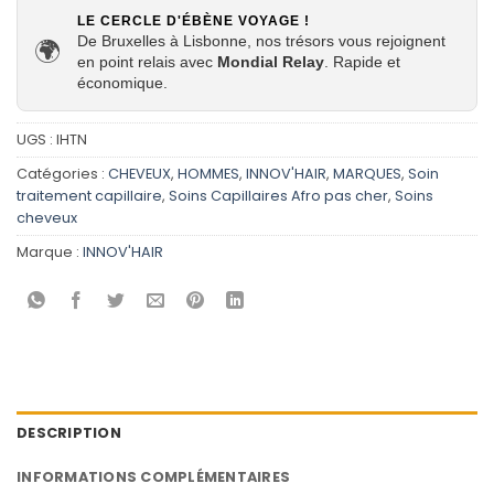
LE CERCLE D'ÉBÈNE VOYAGE !
De Bruxelles à Lisbonne, nos trésors vous rejoignent
🌍
en point relais avec
Mondial Relay
. Rapide et
économique.
UGS :
IHTN
Catégories :
CHEVEUX
,
HOMMES
,
INNOV'HAIR
,
MARQUES
,
Soin
traitement capillaire
,
Soins Capillaires Afro pas cher
,
Soins
cheveux
Marque :
INNOV'HAIR
DESCRIPTION
INFORMATIONS COMPLÉMENTAIRES