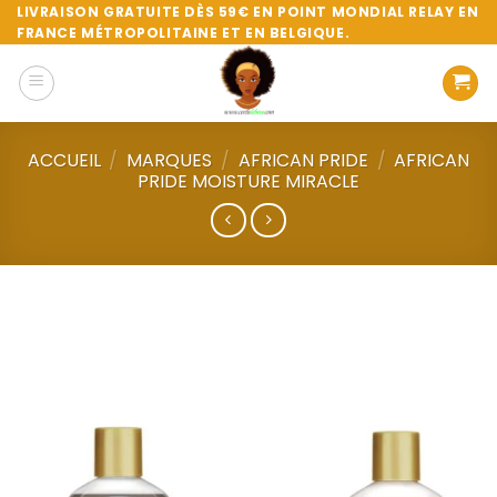
Passer
LIVRAISON GRATUITE DÈS 59€ EN POINT MONDIAL RELAY EN
FRANCE MÉTROPOLITAINE ET EN BELGIQUE.
au
contenu
ACCUEIL
/
MARQUES
/
AFRICAN PRIDE
/
AFRICAN
PRIDE MOISTURE MIRACLE