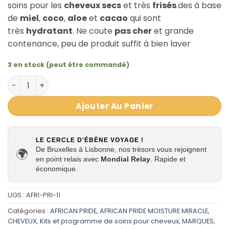
soins pour les
cheveux secs
et très
frisés
.des à base
de
miel
,
coco
,
aloe
et
cacao
qui sont
très
hydratant
. Ne coute
pas cher
et grande
contenance, peu de produit suffit à bien laver
3 en stock (peut être commandé)
quantité de PACK HYDRATATION INTENSE AFRICAN PRIDE
Ajouter Au Panier
LE CERCLE D'ÉBÈNE VOYAGE !
De Bruxelles à Lisbonne, nos trésors vous rejoignent
🌍
en point relais avec
Mondial Relay
. Rapide et
économique.
UGS :
AFRI-PRI-11
Catégories :
AFRICAN PRIDE
,
AFRICAN PRIDE MOISTURE MIRACLE
,
CHEVEUX
,
Kits et programme de soins pour cheveux
,
MARQUES
,