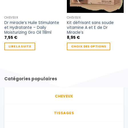
CHEVEUX
CHEVEUX
Dr miracle’s Huile Stimulante
Kit défrisant sans soude
et Hydratante – Daily
vitamine A et E de Dr
Moisturizing Gro Oil 118ml
Miracle’s
7,55
€
8,95
€
LIRE LA SUITE
CHOIX DES OPTIONS
Ce
produit
a
plusieurs
variations.
Catégories populaires
Les
options
peuvent
CHEVEUX
être
choisies
sur
TISSAGES
la
page