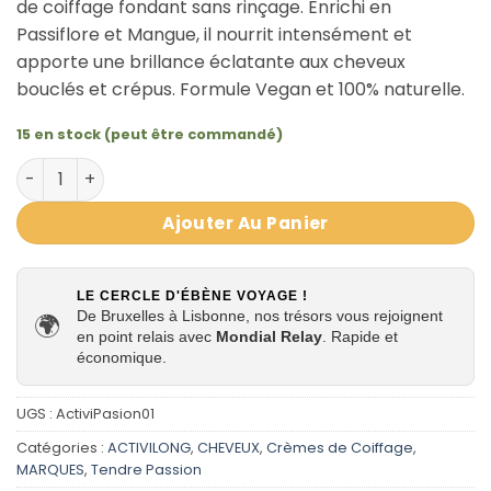
de coiffage fondant sans rinçage. Enrichi en
Passiflore et Mangue, il nourrit intensément et
apporte une brillance éclatante aux cheveux
bouclés et crépus. Formule Vegan et 100% naturelle.
15 en stock (peut être commandé)
quantité de Passion Butter Activilong Tendre Passion - B
Ajouter Au Panier
LE CERCLE D'ÉBÈNE VOYAGE !
De Bruxelles à Lisbonne, nos trésors vous rejoignent
🌍
en point relais avec
Mondial Relay
. Rapide et
économique.
UGS :
ActiviPasion01
Catégories :
ACTIVILONG
,
CHEVEUX
,
Crèmes de Coiffage
,
MARQUES
,
Tendre Passion