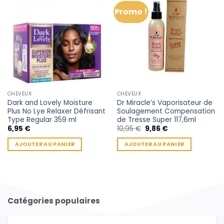
Promo !
CHEVEUX
CHEVEUX
Dark and Lovely Moisture
Dr Miracle’s Vaporisateur de
Plus No Lye Relaxer Défrisant
Soulagement Compensation
Type Regular 359 ml
de Tresse Super 117,6ml
Le
Le
6,95
€
10,95
€
9,86
€
prix
prix
initial
actuel
AJOUTER AU PANIER
AJOUTER AU PANIER
était :
est :
10,95 €.
9,86 €.
Catégories populaires