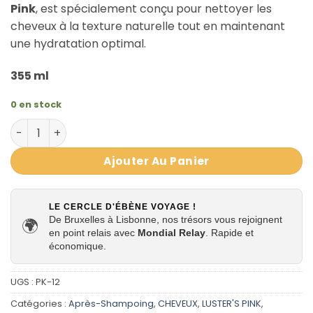
Pink
, est spécialement conçu pour nettoyer les
cheveux à la texture naturelle tout en maintenant
une hydratation optimal.
355 ml
0 en stock
quantité de Revitalisant nettoyant Co-Wash Cleasing Con
Ajouter Au Panier
LE CERCLE D'ÉBÈNE VOYAGE !
De Bruxelles à Lisbonne, nos trésors vous rejoignent
🌍
en point relais avec
Mondial Relay
. Rapide et
économique.
UGS :
PK-12
Catégories :
Après-Shampoing
,
CHEVEUX
,
LUSTER'S PINK
,