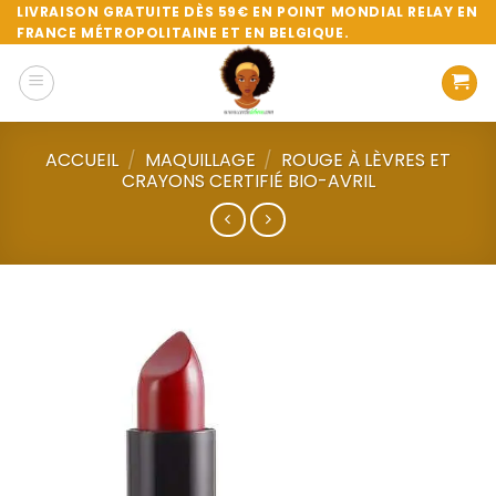
Passer
LIVRAISON GRATUITE DÈS 59€ EN POINT MONDIAL RELAY EN
FRANCE MÉTROPOLITAINE ET EN BELGIQUE.
au
contenu
ACCUEIL
/
MAQUILLAGE
/
ROUGE À LÈVRES ET
CRAYONS CERTIFIÉ BIO-AVRIL