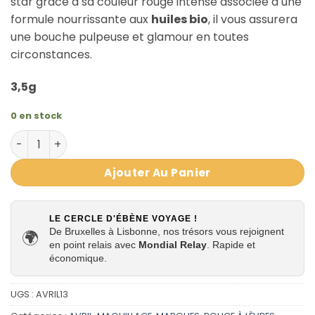
star grâce à sa couleur rouge intense associée à une
formule nourrissante aux
huiles bio
, il vous assurera
une bouche pulpeuse et glamour en toutes
circonstances.
3,5g
0 en stock
quantité de Rouge à lèvres Hollywood 598 certifié Bio - A
Ajouter Au Panier
LE CERCLE D'ÉBÈNE VOYAGE !
De Bruxelles à Lisbonne, nos trésors vous rejoignent
🌍
en point relais avec
Mondial Relay
. Rapide et
économique.
UGS :
AVRIL13