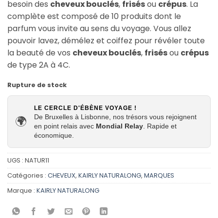
besoin des
cheveux bouclés
,
frisés
ou
crépus
. La
complète est composé de 10 produits dont le
parfum vous invite au sens du voyage. Vous allez
pouvoir lavez, démélez et coiffez pour révéler toute
la beauté de vos
cheveux bouclés
,
frisés
ou
crépus
de type 2A à 4C.
Rupture de stock
LE CERCLE D'ÉBÈNE VOYAGE !
De Bruxelles à Lisbonne, nos trésors vous rejoignent
🌍
en point relais avec
Mondial Relay
. Rapide et
économique.
UGS :
NATUR11
Catégories :
CHEVEUX
,
KAIRLY NATURALONG
,
MARQUES
Marque :
KAIRLY NATURALONG