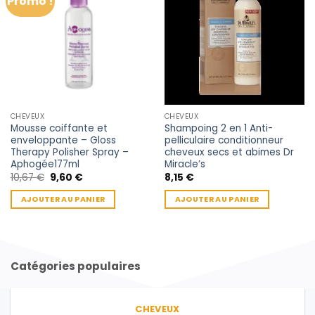
Promo !
CHEVEUX
CHEVEUX
Mousse coiffante et
Shampoing 2 en 1 Anti-
enveloppante – Gloss
pelliculaire conditionneur
Therapy Polisher Spray –
cheveux secs et abimes Dr
Aphogée177ml
Miracle’s
Le
Le
10,67
€
9,60
€
8,15
€
prix
prix
initial
actuel
AJOUTER AU PANIER
AJOUTER AU PANIER
était :
est :
10,67 €.
9,60 €.
Catégories populaires
CHEVEUX