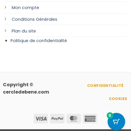
Mon compte
Conditions Générales
Plan
du site
Politique de confidentialité
Copyright ©
CONFIDENTIALITÉ
cercledebene.com
COOKIES
0
Visa
PayPal
MasterCard
American
Express