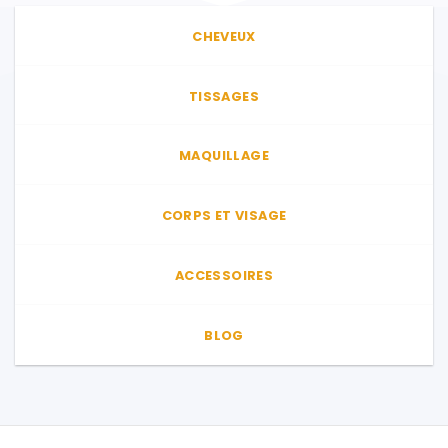
Les
options
CHEVEUX
peuvent
être
choisies
TISSAGES
sur
la
page
MAQUILLAGE
du
produit
CORPS ET VISAGE
ACCESSOIRES
BLOG