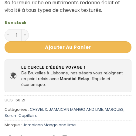
Sa formule riche en nutriments redonne éclat et
vitalité à tous types de cheveux texturés.
5 en stock
quantité de Sérum à L’huile De Cactus – Jamaican Mang
Ajouter Au Panier
LE CERCLE D'ÉBÈNE VOYAGE !
De Bruxelles à Lisbonne, nos trésors vous rejoignent
🌍
en point relais avec
Mondial Relay
. Rapide et
économique.
UGS :
60121
Catégories :
CHEVEUX
,
JAMAICAN MANGO AND LIME
,
MARQUES
,
Serum Capillaire
Marque :
Jamaican Mango and lime