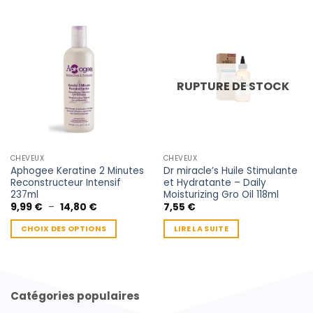
RUPTURE DE STOCK
CHEVEUX
CHEVEUX
Aphogee Keratine 2 Minutes
Dr miracle’s Huile Stimulante
Reconstructeur Intensif
et Hydratante – Daily
237ml
Moisturizing Gro Oil 118ml
Plage
9,99
€
–
14,80
€
7,55
€
de
prix :
CHOIX DES OPTIONS
LIRE LA SUITE
9,99 €
à
Ce
14,80 €
produit
a
plusieurs
Catégories populaires
variations.