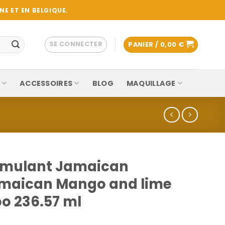
E ET EN BELGIQUE.
SE CONNECTER
PANIER /
0,00
€
ACCESSOIRES
BLOG
MAQUILLAGE
imulant Jamaican
amaican Mango and lime
o 236.57 ml