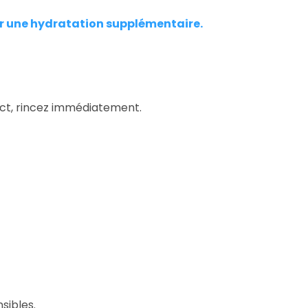
r une hydratation supplémentaire
.
act, rincez immédiatement.
sibles.