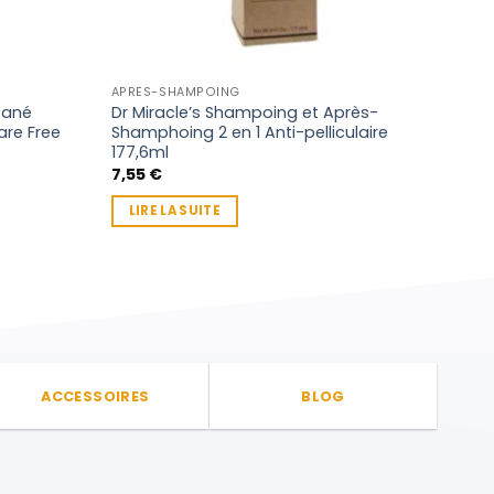
APRÈS-SHAMPOING
CHEV
tané
Dr Miracle’s Shampoing et Après-
ORGA
re Free
Shamphoing 2 en 1 Anti-pelliculaire
Sha
177,6ml
7,5
7,55
€
AJ
LIRE LA SUITE
ACCESSOIRES
BLOG