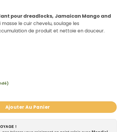
lant pour dreadlocks,
Jamaican Mango and
i masse le cuir chevelu, soulage les
cumulation de produit et nettoie en douceur.
ndé)
mulant Jamaican Dreadlocks Jamaican Mango and lime Ti
Ajouter Au Panier
VOYAGE !
 nos trésors vous rejoignent en point relais avec
Mondial