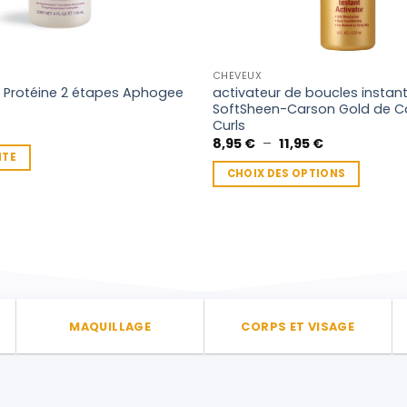
CHEVEUX
 Protéine 2 étapes Aphogee
activateur de boucles instan
SoftSheen-Carson Gold de Ca
Curls
Plage
8,95
€
–
11,95
€
de
ITE
prix :
CHOIX DES OPTIONS
8,95 €
à
Ce
11,95 €
produit
a
plusieurs
variations.
Les
options
MAQUILLAGE
CORPS ET VISAGE
peuvent
être
choisies
sur