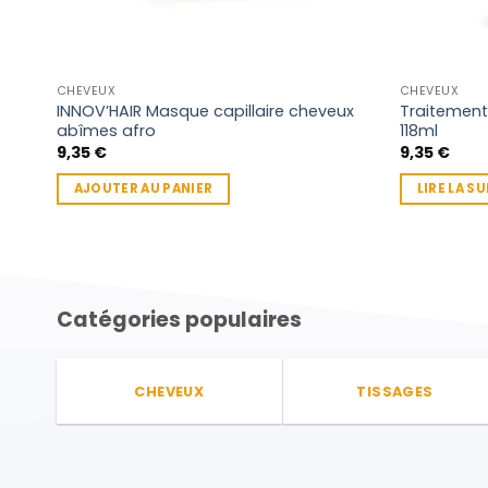
CHEVEUX
CHEVEUX
INNOV’HAIR Masque capillaire cheveux
Traitement
abîmes afro
118ml
9,35
€
9,35
€
AJOUTER AU PANIER
LIRE LA SU
Catégories populaires
CHEVEUX
TISSAGES