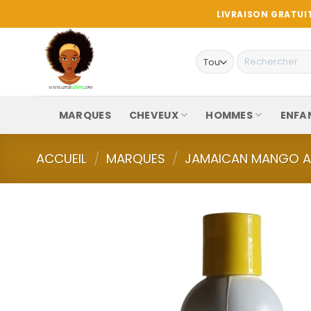
Passer
LIVRAISON GRATUIT
au
contenu
Recherche
pour :
MARQUES
CHEVEUX
HOMMES
ENFA
ACCUEIL
/
MARQUES
/
JAMAICAN MANGO A