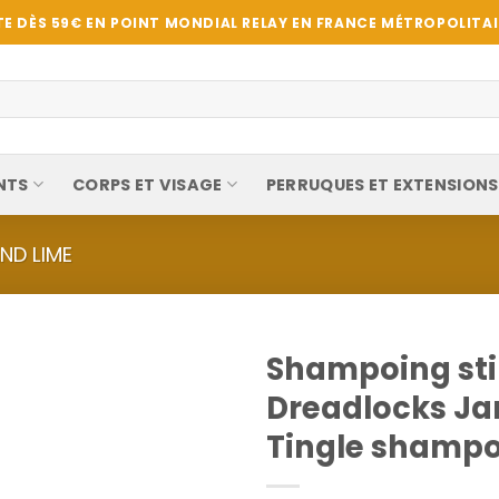
E DÈS 59€ EN POINT MONDIAL RELAY EN FRANCE MÉTROPOLITAIN
NTS
CORPS ET VISAGE
PERRUQUES ET EXTENSIONS
ND LIME
Shampoing st
Dreadlocks J
Tingle shampo