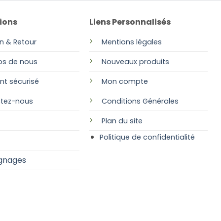
la
ions
Liens Personnalisés
page
du
on & Retour
Mentions légales
produit
os de nous
Nouveaux produits
nt sécurisé
Mon compte
tez-nous
Conditions Générales
Plan
du site
Politique de confidentialité
gnages