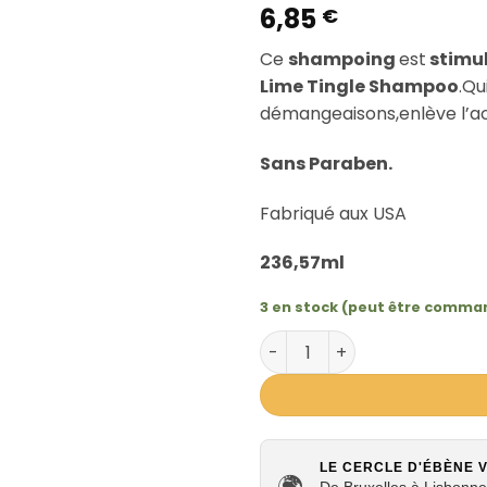
6,85
€
Ce
shampoing
est
stimu
Lime Tingle Shampoo
.Qu
démangeaisons,enlève l’ac
Sans Paraben.
Fabriqué aux USA
236,57ml
3 en stock (peut être comma
quantité de Shampoing sti
LE CERCLE D'ÉBÈNE 
🌍
De Bruxelles à Lisbonne,