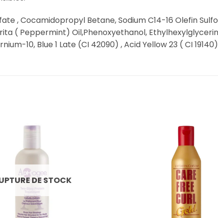
ate , Cocamidopropyl Betane, Sodium C14-16 Olefin Sulfo
erita ( Peppermint) Oil,Phenoxyethanol, Ethylhexylglyce
ium-10, Blue 1 Late (CI 42090) , Acid Yellow 23 ( CI 19140),
UPTURE DE STOCK